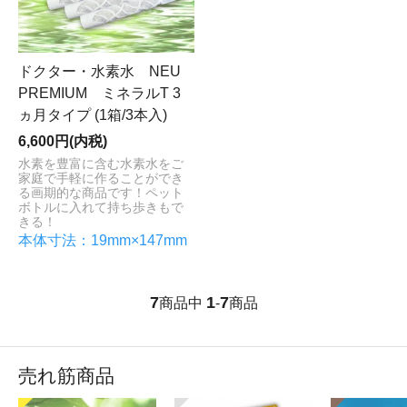
ドクター・水素水 NEU
PREMIUM ミネラルT 3
ヵ月タイプ (1箱/3本入)
6,600円(内税)
水素を豊富に含む水素水をご
家庭で手軽に作ることができ
る画期的な商品です！ペット
ボトルに入れて持ち歩きもで
きる！
本体寸法：19mm×147mm
7
1
7
商品中
-
商品
売れ筋商品