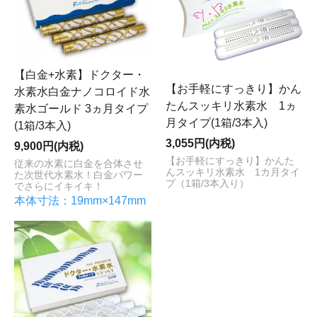
【白金+水素】ドクター・
【お手軽にすっきり】かん
水素水白金ナノコロイド水
たんスッキリ水素水 1ヵ
素水ゴールド 3ヵ月タイプ
月タイプ(1箱/3本入)
(1箱/3本入)
3,055円(内税)
9,900円(内税)
【お手軽にすっきり】かんた
従来の水素に白金を合体させ
んスッキリ水素水 1カ月タイ
た次世代水素水！白金パワー
プ（1箱/3本入り）
でさらにイキイキ！
本体寸法：19mm×147mm