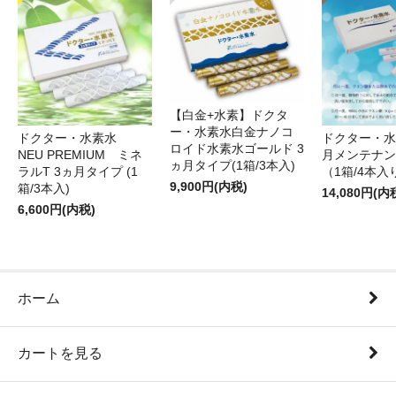
【白金+水素】ドクタ
ー・水素水白金ナノコ
ドクター・水素水
ドクター・水
ロイド水素水ゴールド 3
NEU PREMIUM ミネ
月メンテナン
ヵ月タイプ(1箱/3本入)
ラルT 3ヵ月タイプ (1
（1箱/4本入
9,900円(内税)
箱/3本入)
14,080円(内
6,600円(内税)
ホーム
カートを見る